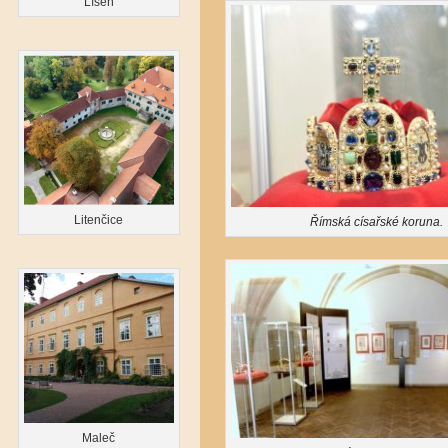
Líšeň
Litenčice
Římská císařské koruna.
Maleč