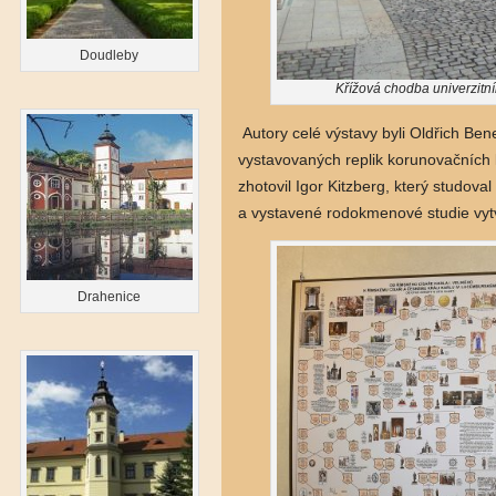
Doudleby
Křížová chodba univerzitn
Autory celé výstavy byli Oldřich Be
vystavovaných replik korunovačních k
zhotovil Igor Kitzberg, který studova
a vystavené rodokmenové studie vyt
Drahenice