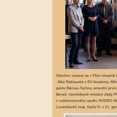
Otevření výstavy se v Plzni účastnili
Jitka Rathauská z EU Academy, Alfre
parku Bärnau-Tachov, emeritní první
Beneš, náměstkyně ministra vlády Ph
z rodokmenového spolku RODRO Micha
Lucemburků resp. Karla IV. v 21. ge