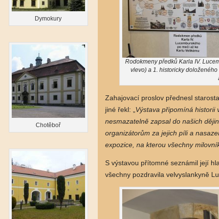
Dymokury
Rodokmeny předků Karla IV. Lucem
vlevo) a 1. historicky doloženého
Zahajovací proslov přednesl starost
jiné řekl: „
Výstava připomíná histori
nesmazatelně zapsal do našich ději
Chotěboř
organizátorům za jejich píli a nasaze
expozice, na kterou všechny milovníky
S výstavou přítomné seznámil její hl
všechny pozdravila velvyslankyně L