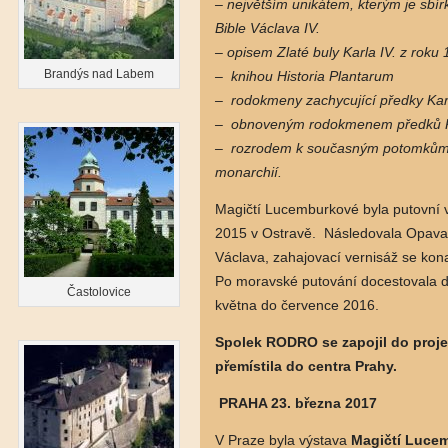
– největším unikátem, kterým je sbírk
Bible Václava IV.
– opisem Zlaté buly Karla IV. z rok
Brandýs nad Labem
– knihou Historia Plantarum
– rodokmeny zachycující předky Karl
– obnoveným rodokmenem předků Karl
– rozrodem k současným potomkům K
monarchií.
Magičtí Lucemburkové byla putovní v
2015 v Ostravě. Následovala Opava,
Václava, zahajovací vernisáž se kon
Po moravské putování docestovala 
Častolovice
května do července 2016.
Spolek RODRO se zapojil do proje
přemístila do centra Prahy.
PRAHA 23. března 2017
V Praze byla výstava
Magičtí Lucem