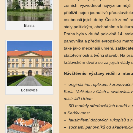
zemích, vyzvednout nejvýznamnější 
přiblížit nejen jednotlivé představite
osobnosti jejich doby. České země 
Blatná
staly politickým, obchodním a kultur
Praha byla v druhé polovině 14. stol
panovníka a přední evropskou metro
také jako mecenáši umění, zakladate
státotvornosti a tvůrci staveb. Na p
královském dvoře se za jejich vlády se
Návštěvníci výstavy viděli a inter
– originálními replikami korunovační
Boskovice
Karla Velikého z Cách a svatováclav
mistr Jiří Urban
– 3D modely středověkých hradů a d
a Karlův most
– faksimilemi dobových rukopisů s n
– sochami panovníků od akademické