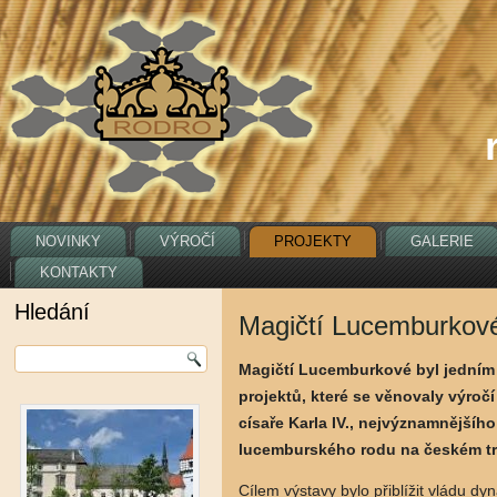
NOVINKY
VÝROČÍ
PROJEKTY
GALERIE
KONTAKTY
Hledání
Magičtí Lucemburkov
Magičtí Lucemburkové byl jedním 
projektů, které se věnovaly výročí
císaře Karla IV., nejvýznamnějšího
lucemburského rodu na českém t
Cílem výstavy bylo přiblížit vládu d