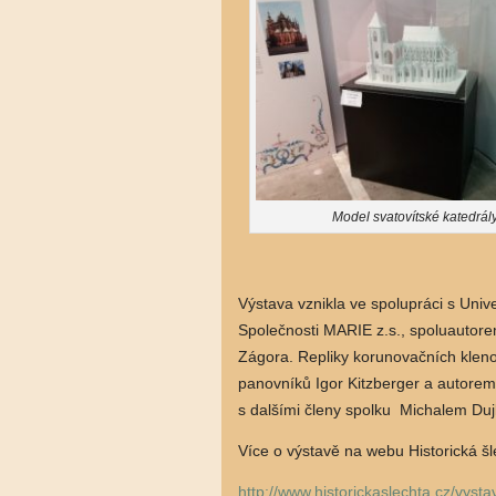
Model svatovítské katedrály
Výstava vznikla ve spolupráci s Univ
Společnosti MARIE z.s., spoluautore
Zágora. Repliky korunovačních klenot
panovníků Igor Kitzberger a autorem
s dalšími členy spolku Michalem Duj
Více o výstavě na webu Historická šl
http://www.historickaslechta.cz/vys