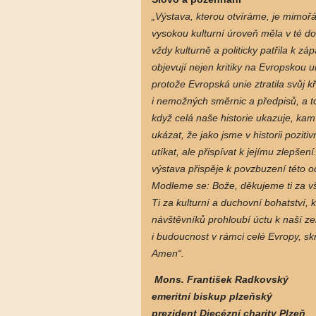
„Výstava, kterou otvíráme, je mimoř
vysokou kulturní úroveň měla v té 
vždy kulturně a politicky patřila k z
objevují nejen kritiky na Evropskou un
protože Evropská unie ztratila svůj
i nemožných směrnic a předpisů, a to 
když celá naše historie ukazuje, kam j
ukázat, že jako jsme v historii pozitiv
utíkat, ale přispívat k jejímu zlepš
výstava přispěje k povzbuzení této 
Modleme se: Bože, děkujeme ti za vš
Ti za kulturní a duchovní bohatství, 
návštěvníků prohloubí úctu k naší zem
i budoucnost v rámci celé Evropy, s
Amen“.
Mons. František Radkovský
emeritní biskup plzeňský
prezident Diecézní charity Plzeň