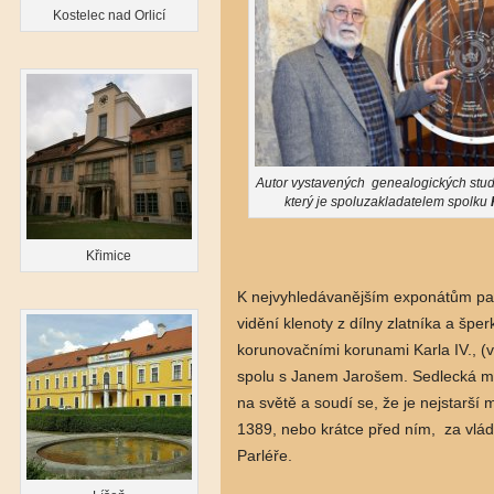
Kostelec nad Orlicí
Autor vystavených genealogických studi
který je spoluzakladatelem spolku
Křimice
K nejvyhledávanějším exponátům patř
vidění klenoty z dílny zlatníka a špe
korunovačními korunami Karla IV., (v
spolu s Janem Jarošem. Sedlecká mo
na světě a soudí se, že je nejstarší
1389, nebo krátce před ním, za vlá
Parléře.