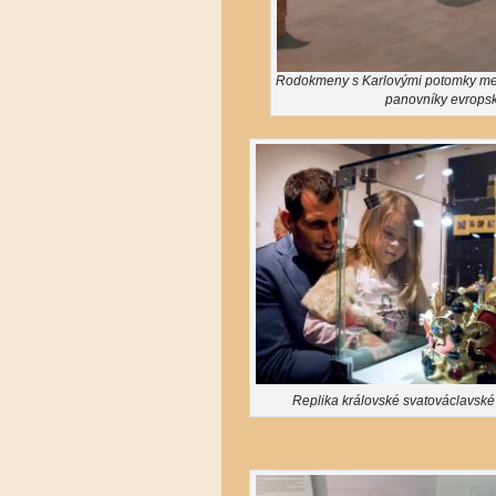
Rodokmeny s Karlovými potomky mez
panovníky evrops
Replika královské svatováclavské